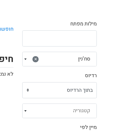
מילות מפתח
חופשו
חיפו
סח'נין
×
לא נמצ
רדיוס
קטגוריה
מיין לפי