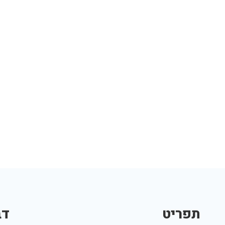
תפריט
דב