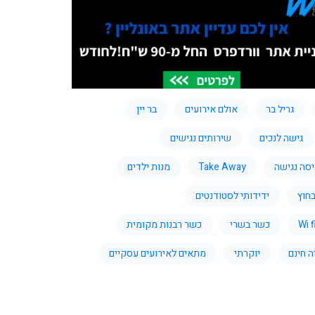
גריל בר
אולם אירועים
בר יין
גישה לנכים
שירותים נגישים
יסה נגישה
Take Away
מנות ילדים
חוץ
ידידותי לסטודנטים
Wi f
כשר בשרי
כשר רבנות מקומית
ה חינם
יוקרתי
מתאים לאירועים עסקיים