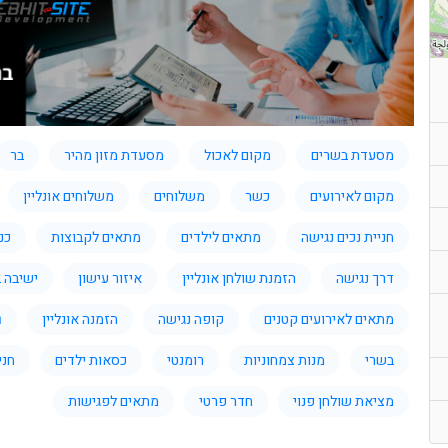
מסעדת בשרים
מקום לאכול
מסעדת מזון מהיר
בר
מקום לאירועים
כשר
משלוחים
משלוחים אונליין
חניית נכים נגישה
מתאים לילדים
מתאים לקבוצות
כנ
דרך נגישה
הזמנת שולחן אונליין
איזור עישון
ישיבה ב
מתאים לאירועים קטנים
קופה נגישה
הזמנה אונליין
i
בשרי
מנות צמחוניות
רומנטי
כסאות ילדים
חני
מציאת שולחן פנוי
חדר פרטי
מתאים לפגישות