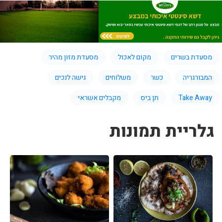
מסעדת בשרים
מקום לאכול
מסעדת מזון מהיר
המבורגריה
כשר
משלוחים
גישה לנכים
Take Away
תן ביס
מקבלים אשראי
גלריית תמונות