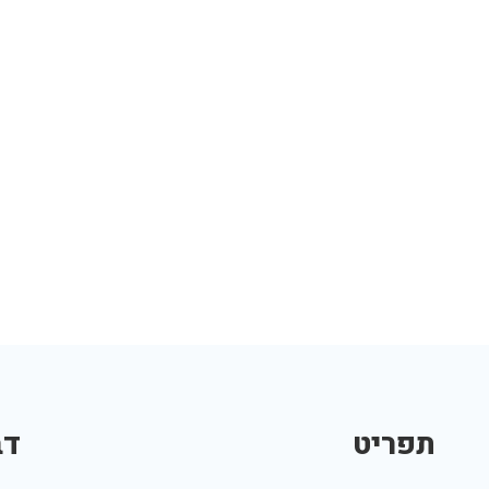
תפריט
דב