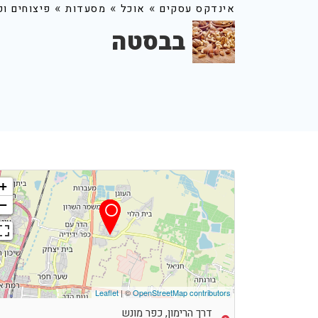
»
»
»
אינדקס עסקים
אוכל
מסעדות
פיצוחים ופ
בבסטה
+
−
Leaflet
| ©
OpenStreetMap contributors
דרך הרימון, כפר מונש