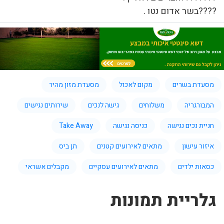
????בשר אדום נטו .
מסעדת בשרים
מקום לאכול
מסעדת מזון מהיר
המבורגריה
משלוחים
גישה לנכים
שירותים נגישים
חניית נכים נגישה
כניסה נגישה
Take Away
איזור עישון
מתאים לאירועים קטנים
תן ביס
כסאות ילדים
מתאים לאירועים עסקיים
מקבלים אשראי
גלריית תמונות