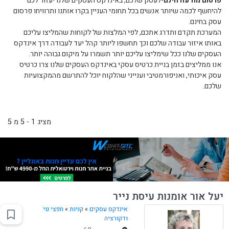
פרסום מודעה חינם
-לעסק שלכם, באינדקס העסקים שלנו יעזור לכם
להיחשף לכמה שיותר אנשים בכל תחומי העניין בקרו אותנו ותרוויחו פרסום
עסק בחינם.
המערכת תקדם ותדרג אתכם, לפי המלצות של לקוחות שהמליצו עליכם
באותו איזור עבודה שלכם וכך תחשפו ליותר קהל יעד לעבודה דרך אינדקס
העסקים שלנו ככל שימליצו עליכם יותר תשמרו על מיקום גבוהה יותר.
אנו ממליצים בזמן בניית כרטיס עסקי באינדקס העסקים שלנו צרו כרטיס
עסק איכותי, ואניפורמטיבי וענייני שהלקוח יוכל להתרשם מהמקצועיות
שלכם.
מציג 1 - 5 מ 5
יעל אור אומנות עיסת נייר
אינדקס עסקים
»
קניות
»
חפצי נוי
ודקורציה