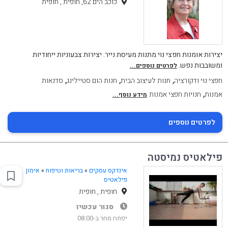
כוכב הים 62, חופית , חופית
יצירות אומנות חפצי נוי מתנות מעיסת נייר. יצירות צבעוניות ייחודיות
ומשובבות נפש.
לפרטים נוספים...
,
,
,
חפצי נוי ודקורציה
חנות לעיצוב הבית
חנות הום סטיילינג
סדנאות
,
אמנות
חנויות חפצי אמנות
מידע נוסף...
לפרטים נוספים
פילאטיס נמיסטה
אינדקס עסקים
»
בריאות וטיפוח
»
אימון
פילאטיס
חופית , חופית
סגור עכשיו
יפתח מחר ב-08:00