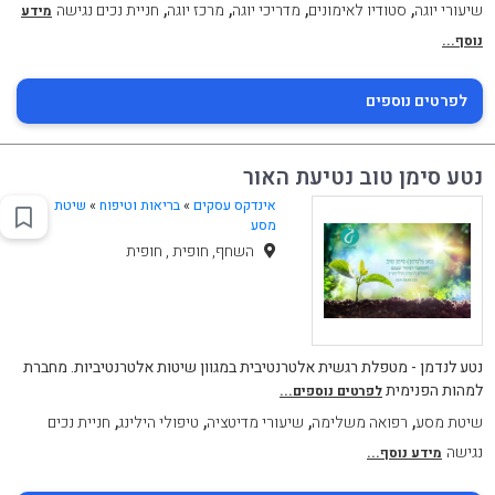
,
,
,
,
שיעורי יוגה
סטודיו לאימונים
מדריכי יוגה
מרכז יוגה
חניית נכים נגישה
מידע
נוסף...
לפרטים נוספים
נטע סימן טוב נטיעת האור
אינדקס עסקים
»
בריאות וטיפוח
»
שיטת
מסע
השחף, חופית , חופית
נטע לנדמן - מטפלת רגשית אלטרנטיבית במגוון שיטות אלטרנטיביות. מחברת
למהות הפנימית
לפרטים נוספים...
,
,
,
,
שיטת מסע
רפואה משלימה
שיעורי מדיטציה
טיפולי הילינג
חניית נכים
נגישה
מידע נוסף...