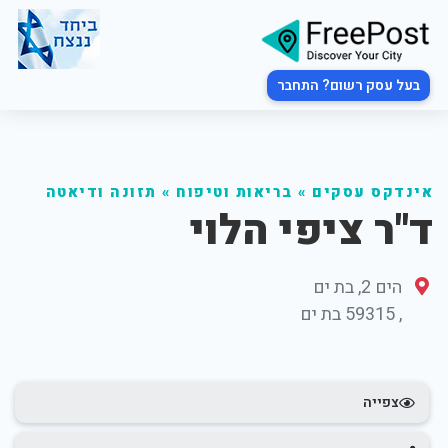
בעל עסק רשום? התחבר
אינדקס עסקים
»
בריאות וטיפוח
»
תזונה ודיאטה
ד"ר ציפי הלוי
הים 2, בת ים
,
59315
בת ים
צפייה