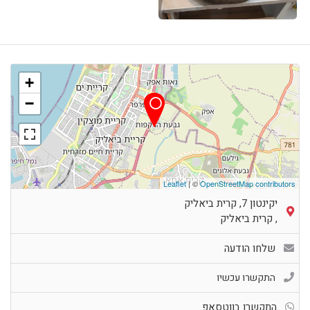
+
−
Leaflet
| ©
OpenStreetMap contributors
יקינטון 7, קרית ביאליק
,
קרית ביאליק
שלחו הודעה
התקשרו עכשיו
התקשרו בווטסאפ