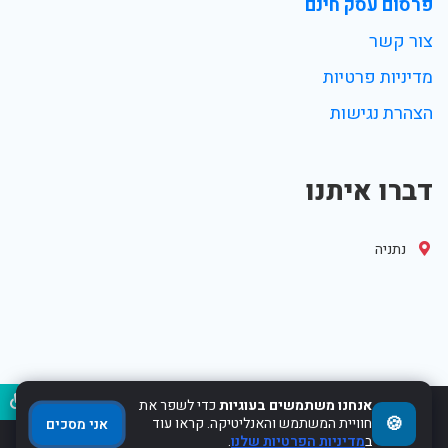
פרסום עסק חינם
צור קשר
מדיניות פרטיות
הצהרת נגישות
דברו איתנו
נתניה
נגיש
אנחנו משתמשים בעוגיות
כדי לשפר את
🍪
חוויית המשתמש והאנליטיקה. קראו עוד
2017-2022 Powered by WebHit.co.il
אני מסכים
ב
מדיניות הפרטיות שלנו
.