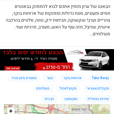
הבאגט של ערון מזמין אתכם לבוא להתפנק בבאגטים
חמים ומענגים, מנות גדולות ומפנקות של ארוחות בוקר,
צהריים וערב! שקשוקה, חביתות ירק, טונה, סלטים בהרכבה
אישית, שניצל, חזה עוף על האש, מעורב, פרגיות ועוד.
משלוחים...
Take Away
ארוחות בוקר
כשר
מסעדת מזון מהיר
מקבלים אשראי
מקום לאכול
משלוחים
שירות באנגלית
שקשוקה
תן ביס
+