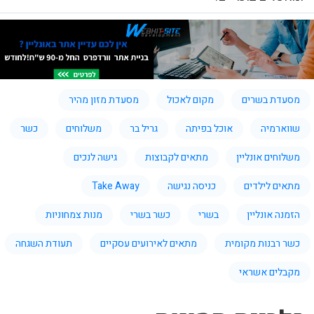
מסעדת בשרים
מקום לאכול
מסעדת מזון מהיר
שווארמיה
אוכל בפיתה
גריל בר
משלוחים
כשר
משלוחים אונליין
מתאים לקבוצות
גישה לנכים
מתאים לילדים
כניסה נגישה
Take Away
הזמנה אונליין
בשרי
כשר בשרי
מנות צמחוניות
כשר רבנות מקומית
מתאים לאירועים עסקיים
תעודת השגחה
מקבלים אשראי