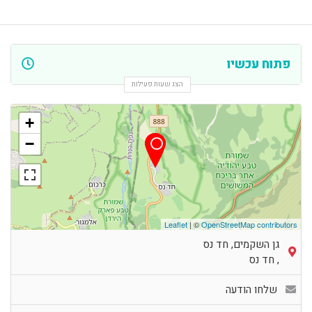
פתוח עכשיו
הצג שעות פעילות
+
−
Leaflet
| ©
OpenStreetMap contributors
גן השקמים, חד נס
,
חד נס
שלחו הודעה