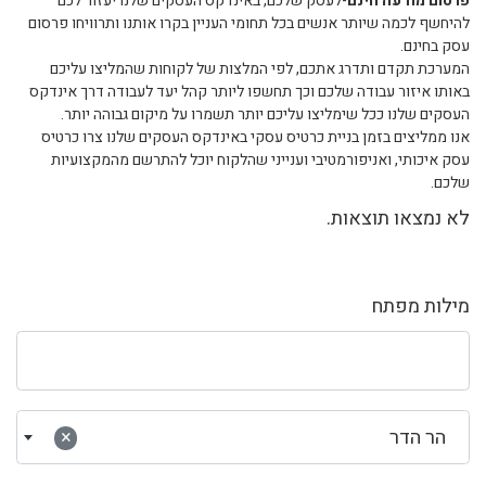
פרסום מודעה חינם
-לעסק שלכם, באינדקס העסקים שלנו יעזור לכם
להיחשף לכמה שיותר אנשים בכל תחומי העניין בקרו אותנו ותרוויחו פרסום
עסק בחינם.
המערכת תקדם ותדרג אתכם, לפי המלצות של לקוחות שהמליצו עליכם
באותו איזור עבודה שלכם וכך תחשפו ליותר קהל יעד לעבודה דרך אינדקס
העסקים שלנו ככל שימליצו עליכם יותר תשמרו על מיקום גבוהה יותר.
אנו ממליצים בזמן בניית כרטיס עסקי באינדקס העסקים שלנו צרו כרטיס
עסק איכותי, ואניפורמטיבי וענייני שהלקוח יוכל להתרשם מהמקצועיות
שלכם.
לא נמצאו תוצאות.
מילות מפתח
הר הדר
×