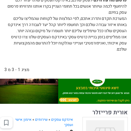
פרסום מודעה חינם
-לעסק שלכם, באינדקס העסקים שלנו יעזור לכם
להיחשף לכמה שיותר אנשים בכל תחומי העניין בקרו אותנו ותרוויחו פרסום
עסק בחינם.
המערכת תקדם ותדרג אתכם, לפי המלצות של לקוחות שהמליצו עליכם
באותו איזור עבודה שלכם וכך תחשפו ליותר קהל יעד לעבודה דרך אינדקס
העסקים שלנו ככל שימליצו עליכם יותר תשמרו על מיקום גבוהה יותר.
אנו ממליצים בזמן בניית כרטיס עסקי באינדקס העסקים שלנו צרו כרטיס
עסק איכותי, ואניפורמטיבי וענייני שהלקוח יוכל להתרשם מהמקצועיות
שלכם.
מציג 1 - 3 מ 3
אורית פרייזלר
אינדקס עסקים
»
שירותים
»
אימון אישי
ועסקי