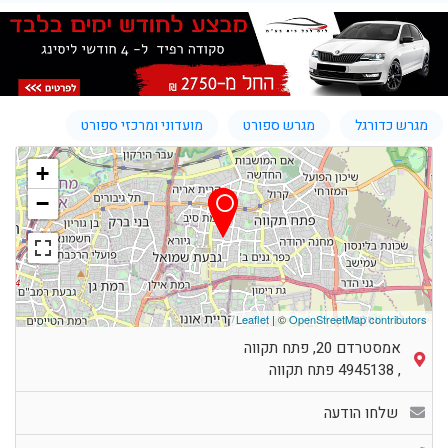
מגרש כדורגל
מגרש ספורט
מועדוני ומרכזי ספורט
+
−
Leaflet
| ©
OpenStreetMap contributors
אמסטרדם 20, פתח תקווה
,
4945138
פתח תקווה
שלחו הודעה