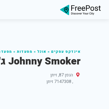
אינדקס עסקים
»
אוכל
»
מסעדות
»
מסעדת
Johnny Smoker ג'וני סמוקר
הגפן 87, זיתן
,
7147308
זיתן