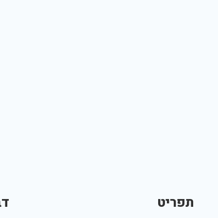
תפריט
דב