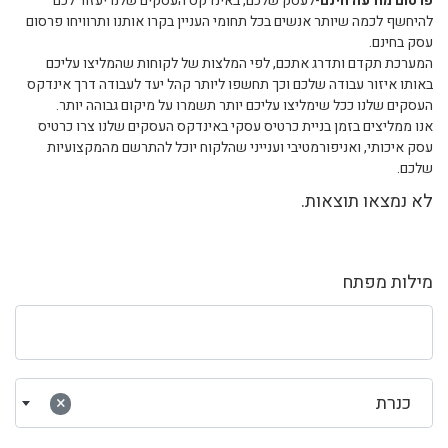
פרסום מודעה חינם
-לעסק שלכם, באינדקס העסקים שלנו יעזור לכם
להיחשף לכמה שיותר אנשים בכל תחומי העניין בקרו אותנו ותרוויחו פרסום
עסק בחינם.
המערכת תקדם ותדרג אתכם, לפי המלצות של לקוחות שהמליצו עליכם
באותו איזור עבודה שלכם וכך תחשפו ליותר קהל יעד לעבודה דרך אינדקס
העסקים שלנו ככל שימליצו עליכם יותר תשמרו על מיקום גבוהה יותר.
אנו ממליצים בזמן בניית כרטיס עסקי באינדקס העסקים שלנו צרו כרטיס
עסק איכותי, ואניפורמטיבי וענייני שהלקוח יוכל להתרשם מהמקצועיות
שלכם.
לא נמצאו תוצאות.
מילות מפתח
כנרת
×