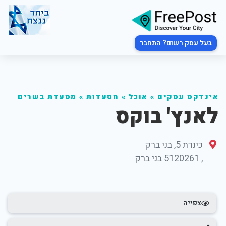
בעל עסק רשום? התחבר
אינדקס עסקים
»
אוכל
»
מסעדות
»
מסעדת בשרים
לאנץ' בוקס
כינרת 5, בני ברק
,
5120261
בני ברק
צפייה