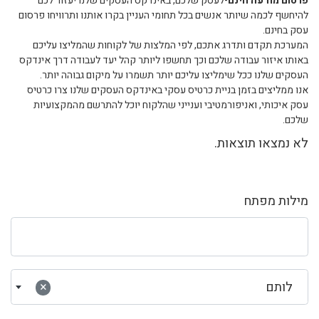
פרסום מודעה חינם
-לעסק שלכם, באינדקס העסקים שלנו יעזור לכם
להיחשף לכמה שיותר אנשים בכל תחומי העניין בקרו אותנו ותרוויחו פרסום
עסק בחינם.
המערכת תקדם ותדרג אתכם, לפי המלצות של לקוחות שהמליצו עליכם
באותו איזור עבודה שלכם וכך תחשפו ליותר קהל יעד לעבודה דרך אינדקס
העסקים שלנו ככל שימליצו עליכם יותר תשמרו על מיקום גבוהה יותר.
אנו ממליצים בזמן בניית כרטיס עסקי באינדקס העסקים שלנו צרו כרטיס
עסק איכותי, ואניפורמטיבי וענייני שהלקוח יוכל להתרשם מהמקצועיות
שלכם.
לא נמצאו תוצאות.
מילות מפתח
לותם
×