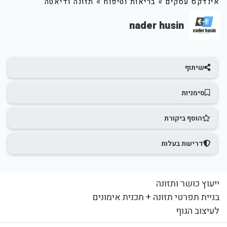
»
»
אינדקס עסקים
בריאות וטיפוח
תזונה ודיאטה
nader husin
שיתוף
סימניות
הוסף ביקורת
דרישת בעלות
ייעוץ כושר ותזונה
בניית תפרטי תזונה + תכנית אימונים
לעיצוב הגוף