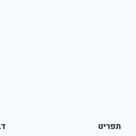
תפריט
דב