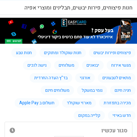
חנות פיצוחים, פירות יבשים, תבלינים ומוצרי אפיה
פיצוחים ופירות יבשים
חנות שוקולד ומתוקים
חנות טבע
מגשי אירוח
יבואנים
משלוחים
גישה לנכים
מתאים לטבעונים
אורגני
בד"ץ העדה החרדית
חניה חינם
גומי במשקל
משלוחים חינם
מכירה בתפזורת
מארזי שוקולד
תשלום ב Apple Pay
חדש באיזי
קלייה במקום
סגור עכשיו