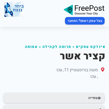
בעל עסק רשום? התחבר
אינדקס עסקים
»
תרומה לקהילה
»
עמותה
קציר אשר
משה בורונשטיין 11, עכו
,
עכו
צפייה