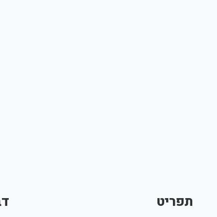
תפריט
דב