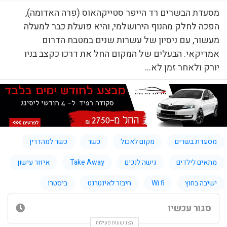
מסעדת הבשרים רד הייפר סטייקהאוס (פרה האדומה),
הפכה לחלק מהנוף הירושלמי, והיא פועלת כבר למעלה
מעשור, עם ניסיון של עשרות שנים במטבח הדרום
אמריקאי. הבעלים של המקום החל את דרכו כקצב בניו
יורק ולאחר זמן לא...
מסעדת בשרים
מקום לאכול
כשר
כשר למהדרין
מתאים לילדים
גישה לנכים
Take Away
איזור עישון
ישיבה בחוץ
Wi fi
חיבור לאינטרנט
ביסטרו
סגור עכשיו
הצג שעות פעילות