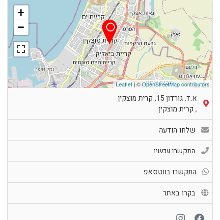
+
−
Leaflet
| ©
OpenStreetMap contributors
א.ד. גורדון 15, קרית מוצקין
,
קרית מוצקין
שלחו הודעה
התקשרו עכשיו
התקשרו בווטסאפ
בקרו באתר