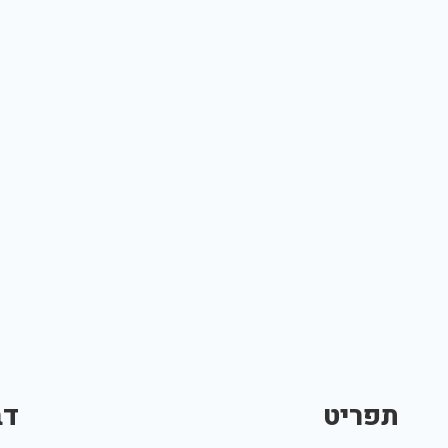
תפריט
דב