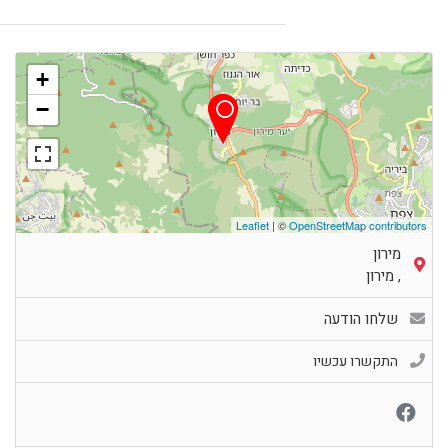
+
−
Leaflet
| ©
OpenStreetMap contributors
מירון
,
מירון
שלחו הודעה
התקשרו עכשיו