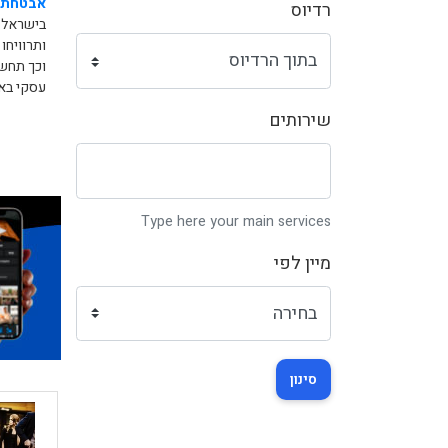
אבטחת 
רדיוס
בישראל.
ותרוויחו
וכך תחשפ
עסקי באי
שירותים
Type here your main services
מיין לפי
סינון