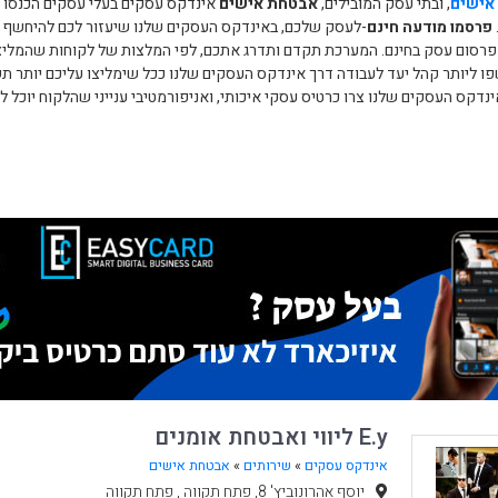
אישים
, ובתי עסק המובילים,
אבטחת אישים
אינדקס עסקים בעלי עסקים הכנסו ע
פרסמו מודעה חינם
-לעסק שלכם, באינדקס העסקים שלנו שיעזור לכם להיחשף לכ
 פרסום עסק בחינם. המערכת תקדם ותדרג אתכם, לפי המלצות של לקוחות שהמליצ
ו ליותר קהל יעד לעבודה דרך אינדקס העסקים שלנו ככל שימליצו עליכם יותר תשמר
נדקס העסקים שלנו צרו כרטיס עסקי איכותי, ואניפורמטיבי ענייני שהלקוח יוכל
E.y ליווי ואבטחת אומנים
אינדקס עסקים
»
שירותים
»
אבטחת אישים
יוסף אהרונוביץ' 8, פתח תקווה , פתח תקווה