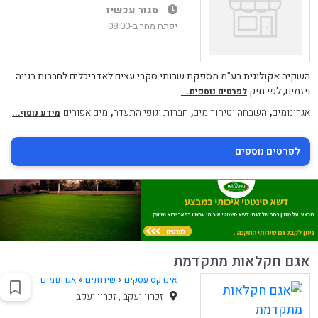
סגור עכשיו
יפתח מחר ב-08:00
השקיה אקולוגית בע"מ מספקת שרותי סקרי עצים לאדריכלים לחברות בנייה
ויזמים, לפי תיק
לפרטים נוספים...
,
,
,
אגרונומים
השבחה וטיהור מים
חברות וגופי התעדה
מים אפורים
מידע נוסף...
לפרטים נוספים
אגם חקלאות מתקדמת
אינדקס עסקים
»
שירותים
»
אגרונומים
זכרון יעקב , זכרון יעקב