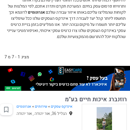
להיחשף לכמה שיותר אנשים בכל תחומי העניין שלכם בקרו אותנו
ותרוויחו פרסום עסק בחינם. המערכת תקדם ותדרג אתכם, לפי המלצות של
לקוחות שהמליצו עליכם באותו איזור עבודה שלכם
אגרונומים
לדוגמא וכך
תחשפו ליותר קהל יעד לעבודה דרך אינדקס העסקים שלנו ככל שימליצו
עליכם יותר תשמרו על מיקום גבוהה יותר. אנו ממליצים בזמן בניית כרטיס
עסקי באינדקס העסקים שלנו צרו כרטיס עסקי איכותי, ואניפורמטיבי ענייני
שהלקוח יוכל להתרשם מהמקצועיות שלכם.
מציג 1 - 7 מ 7
רוזנברג איכות חיים בע"מ
אינדקס עסקים
»
שירותים
»
אגרונומים
הגליל 36, אור יהודה , אור יהודה