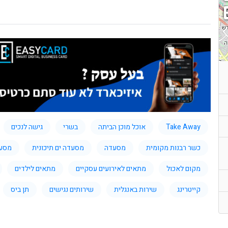
Take Away
אוכל מוכן הביתה
בשרי
גישה לנכים
כשר רבנות מקומית
מסעדה
מסעדה ים תיכונית
מסעד
מקום לאכול
מתאים לאירועים עסקיים
מתאים לילדים
קייטרינג
שירות באנגלית
שירותים נגישים
תן ביס