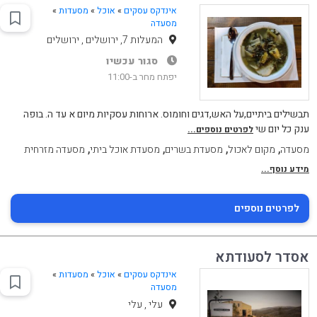
אינדקס עסקים
»
אוכל
»
מסעדות
»
מסעדה
המעלות 7, ירושלים , ירושלים
סגור עכשיו
יפתח מחר ב-11:00
תבשילים ביתיים,על האש,דגים וחומוס. ארוחות עסקיות מיום א עד ה. בופה
ענק כל יום שי
לפרטים נוספים...
,
,
,
,
מסעדה
מקום לאכול
מסעדת בשרים
מסעדת אוכל ביתי
מסעדה מזרחית
מידע נוסף...
לפרטים נוספים
אסדר לסעודתא
אינדקס עסקים
»
אוכל
»
מסעדות
»
מסעדה
עלי , עלי