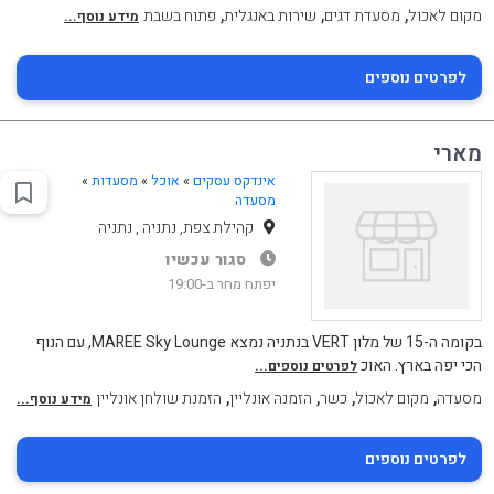
,
,
,
מקום לאכול
מסעדת דגים
שירות באנגלית
פתוח בשבת
מידע נוסף...
לפרטים נוספים
מארי
אינדקס עסקים
»
אוכל
»
מסעדות
»
מסעדה
קהילת צפת, נתניה , נתניה
סגור עכשיו
יפתח מחר ב-19:00
בקומה ה-15 של מלון VERT בנתניה נמצא MAREE Sky Lounge, עם הנוף
הכי יפה בארץ. האוכ
לפרטים נוספים...
,
,
,
,
מסעדה
מקום לאכול
כשר
הזמנה אונליין
הזמנת שולחן אונליין
מידע נוסף...
לפרטים נוספים