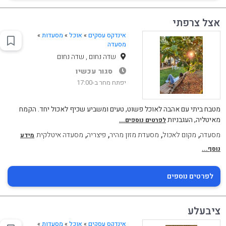
אצל צרפתי
אינדקס עסקים
»
אוכל
»
מסעדות
»
מסעדה
שדה נחום , שדה נחום
סגור עכשיו
יפתח מחר ב-17:00
מטבח ביתי עם אהבה לאוכל פשוט, טעים ומשביע שכיף לאכול יחד. הקמח
מאיטליה, העגבניות
לפרטים נוספים...
,
,
,
,
מסעדה
מקום לאכול
מסעדת מזון מהיר
פיצריה
מסעדה איטלקית
מידע
נוסף...
לפרטים נוספים
ציבעלע
אינדקס עסקים
»
אוכל
»
מסעדות
»