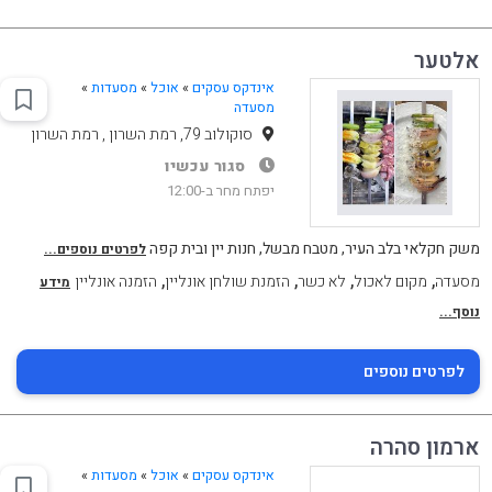
אלטער
אינדקס עסקים
»
אוכל
»
מסעדות
»
מסעדה
סוקולוב 79, רמת השרון , רמת השרון
סגור עכשיו
יפתח מחר ב-12:00
משק חקלאי בלב העיר, מטבח מבשל, חנות יין ובית קפה
לפרטים נוספים...
,
,
,
,
מסעדה
מקום לאכול
לא כשר
הזמנת שולחן אונליין
הזמנה אונליין
מידע
נוסף...
לפרטים נוספים
ארמון סהרה
אינדקס עסקים
»
אוכל
»
מסעדות
»