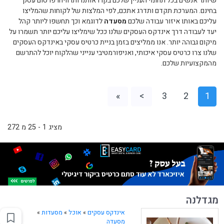
שיותר אנשים בכל תחומי העניין שלכם בקרו אותנו ותרוויחו פרסום עסק
בחינם. המערכת תקדם ותדרג אתכם, לפי המלצות של לקוחות שהמליצו
עליכם באותו איזור עבודה שלכם
מסעדה
לדוגמא וכך תחשפו ליותר קהל
יעד לעבודה דרך אינדקס העסקים שלנו ככל שימליצו עליכם יותר תשמרו על
מיקום גבוהה יותר. אנו ממליצים בזמן בניית כרטיס עסקי באינדקס העסקים
שלנו צרו כרטיס עסקי איכותי, ואניפורמטיבי ענייני שהלקוח יוכל להתרשם
מהמקצועיות שלכם.
»
>
3
2
1
מציג 1 - 25 מ 272
מגדלנה
אינדקס עסקים
»
אוכל
»
מסעדות
»
מסעדה