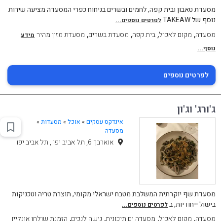
מסעדת טאבון ובית קפה, לחמים ובשרים בניחוח כפרי המסעדה מציעה שירות
נוסף של TAKEAW
לפרטים נוספים...
,
,
,
,
מסעדה
מקום לאכול
בית קפה
מסעדת בשרים
מסעדת מזון מהיר
מידע
נוסף...
לפרטים נוספים
ג'ורג' וג'ון
אינדקס עסקים
»
אוכל
»
מסעדות
»
מסעדה
אוארבך 6, תל אביב יפו , תל אביב יפו
מסעדת שף יוקרתית המשלבת מטבח ישראלי מקומי, תוצרת טריה וטכניקות
בישול ייחודיות, ב
לפרטים נוספים...
,
,
,
,
מסעדה
מקום לאכול
מסעדה ים תיכונית
גישה לנכים
הזמנת שולחן אונליין