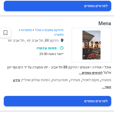
לפרטים נוספים
Mena
אינדקס עסקים
»
אוכל
»
מסעדות
»
מסעדה
הירקון 88, תל אביב יפו , תל אביב יפו
פתוח עכשיו
ייסגר בשעה 23:00
אוכל • אווירה • אנשים • הירקון 88 תל אביב - יפו מסעדה על יד הים.שף ינון
אלעל
לפרטים נוספים...
,
,
,
,
מסעדה
מקום לאכול
מעדניה
חנות גבינות
הזמנת שולחן אונליין
מידע
נוסף...
לפרטים נוספים