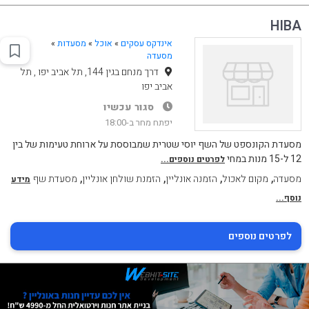
HIBA
אינדקס עסקים
»
אוכל
»
מסעדות
»
מסעדה
דרך מנחם בגין 144, תל אביב יפו , תל
אביב יפו
סגור עכשיו
יפתח מחר ב-18:00
מסעדת הקונספט של השף יוסי שטרית שמבוססת על ארוחת טעימות של בין
12 ל-15 מנות במחי
לפרטים נוספים...
,
,
,
,
מסעדה
מקום לאכול
הזמנה אונליין
הזמנת שולחן אונליין
מסעדת שף
מידע
נוסף...
לפרטים נוספים