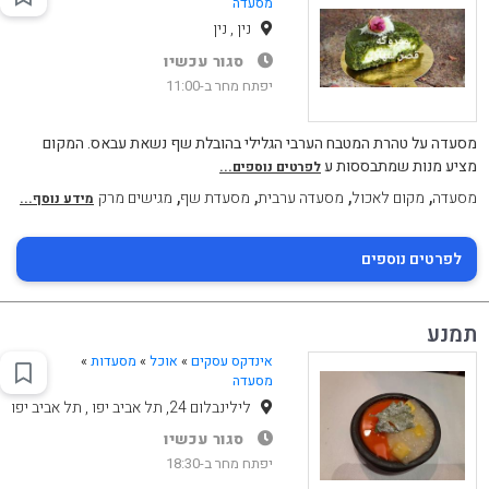
מסעדה
נין , נין
סגור עכשיו
יפתח מחר ב-11:00
מסעדה על טהרת המטבח הערבי הגלילי בהובלת שף נשאת עבאס. המקום
מציע מנות שמתבססות ע
לפרטים נוספים...
,
,
,
,
מסעדה
מקום לאכול
מסעדה ערבית
מסעדת שף
מגישים מרק
מידע נוסף...
לפרטים נוספים
תמנע
אינדקס עסקים
»
אוכל
»
מסעדות
»
מסעדה
לילינבלום 24, תל אביב יפו , תל אביב יפו
סגור עכשיו
יפתח מחר ב-18:30