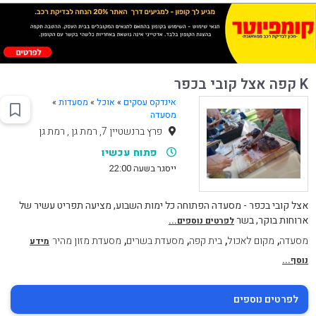
K קפה אצל קובי בכפר
אינדקס עסקים
»
אוכל
»
מסעדות
»
מסעדה
פרץ ברנשטיין 7, רמת גן , רמת גן
פתוח עכשיו
ייסגר בשעה 22:00
אצל קובי בכפר - מסעדה הפתוחה כל ימות השבוע, מציעה תפריט עשיר של
ארוחות בוקר, בשר
לפרטים נוספים...
,
,
,
,
מסעדה
מקום לאכול
בית קפה
מסעדת בשרים
מסעדת מזון מהיר
מידע
נוסף...
לפרטים נוספים