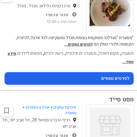
מרכז קניות גלילאו, מגדל , מגדל
סגור עכשיו
יפתח מחר ב-12:00
"מסעדת "מגדלנה ממוקמת בצומת מגדל ומשקיפה להר ארבל, לכינרת,
הקסומה ולהרי הגולן.המ
לפרטים נוספים...
,
,
,
,
מסעדה
מקום לאכול
מסעדה ים תיכונית
גישה לנכים
מתאים לילדים
מידע
נוסף...
לפרטים נוספים
ווסט סייד
אינדקס עסקים
»
אוכל
»
מסעדות
»
מסעדה
רציף הרברט סמואל 28, תל אביב יפו , תל
אביב יפו
סגור עכשיו