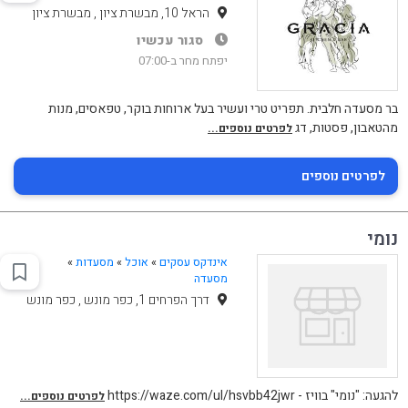
הראל 10, מבשרת ציון , מבשרת ציון
סגור עכשיו
יפתח מחר ב-07:00
בר מסעדה חלבית. תפריט טרי ועשיר בעל ארוחות בוקר, טפאסים, מנות
מהטאבון, פסטות, דג
לפרטים נוספים...
לפרטים נוספים
נומי
אינדקס עסקים
»
אוכל
»
מסעדות
»
מסעדה
דרך הפרחים 1, כפר מונש , כפר מונש
להגעה: "נומי" בוויז - https://waze.com/ul/hsvbb42jwr
לפרטים נוספים...