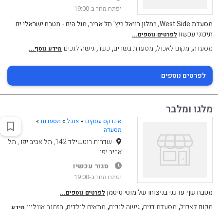
יפתח מחר ב-19:00
מסעדת West Side, במלון רויאל ביץ' תל אביב, מול הים - מטבח ישראלי ים
תיכוני עכשוו
לפרטים נוספים...
,
,
,
,
מסעדה
מקום לאכול
מסעדת בשרים
כשר
גישה לנכים
מידע נוסף...
לפרטים נוספים
מלגו ומלבר
אינדקס עסקים
»
אוכל
»
מסעדות
»
מסעדה
שדרות רוטשילד 142, תל אביב יפו , תל
אביב יפו
סגור עכשיו
יפתח מחר ב-19:00
מטבח שף עדכני בניצוחו של מוטי טיטמן
לפרטים נוספים...
,
,
,
,
מקום לאכול
מסעדת דגים
גישה לנכים
מתאים לילדים
הזמנה אונליין
מידע