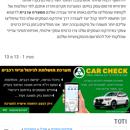
להיחשף לכמה שיותר אנשים בכל תחומי העניין שלכם בקרו אותנו
ותרוויחו פרסום עסק בחינם. המערכת תקדם ותדרג אתכם, לפי המלצות של
לקוחות שהמליצו עליכם באותו איזור עבודה שלכם
מסעדה ערבית
לדוגמא
וכך תחשפו ליותר קהל יעד לעבודה דרך אינדקס העסקים שלנו ככל שימליצו
עליכם יותר תשמרו על מיקום גבוהה יותר. אנו ממליצים בזמן בניית כרטיס
עסקי באינדקס העסקים שלנו צרו כרטיס עסקי איכותי, ואניפורמטיבי ענייני
שהלקוח יוכל להתרשם מהמקצועיות שלכם.
מציג 1 - 13 מ 13
TOTI
אינדקס עסקים
»
אוכל
»
מסעדות
»