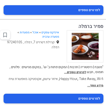
לפרטים נוספים
סמיר ברמלה
אינדקס עסקים
»
אוכל
»
מסעדות
»
מסעדה ערבית
קהילת דטרויט 7, רמלה , 97240105
רמלה
"מטבח | היסטוריה | תרבות | המקום פתוח ב'-ש' , במקום מגישים : סלטים ,
חומוס , תבש
לפרטים נוספים...
,
,
,
,
Wi fi
Take Away
Happy Hour
איזור עישון
אקוסטיקה מאפשרת שיח
מידע נוסף...
לפרטים נוספים