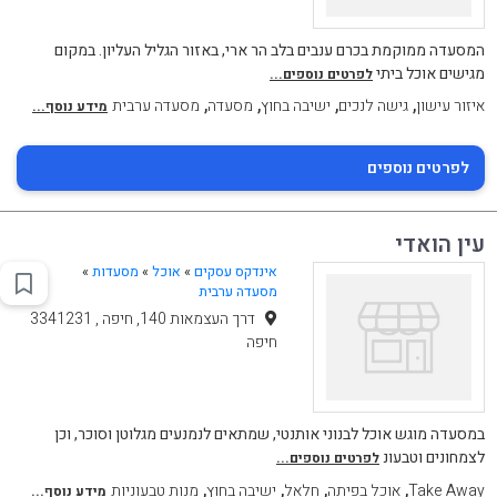
המסעדה ממוקמת בכרם ענבים בלב הר ארי, באזור הגליל העליון. במקום
מגישים אוכל ביתי
לפרטים נוספים...
,
,
,
,
איזור עישון
גישה לנכים
ישיבה בחוץ
מסעדה
מסעדה ערבית
מידע נוסף...
לפרטים נוספים
עין הואדי
אינדקס עסקים
»
אוכל
»
מסעדות
»
מסעדה ערבית
דרך העצמאות 140, חיפה , 3341231
חיפה
במסעדה מוגש אוכל לבנוני אותנטי, שמתאים לנמנעים מגלוטן וסוכר, וכן
לצמחונים וטבעונ
לפרטים נוספים...
,
,
,
,
Take Away
אוכל בפיתה
חלאל
ישיבה בחוץ
מנות טבעוניות
מידע נוסף...