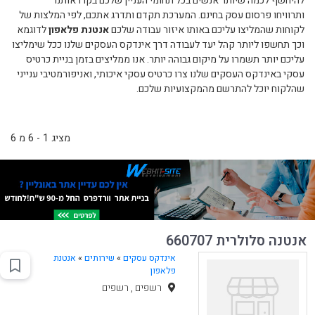
להיחשף לכמה שיותר אנשים בכל תחומי העניין שלכם בקרו אותנו
ותרוויחו פרסום עסק בחינם. המערכת תקדם ותדרג אתכם, לפי המלצות של
לקוחות שהמליצו עליכם באותו איזור עבודה שלכם
אנטנת פלאפון
לדוגמא
וכך תחשפו ליותר קהל יעד לעבודה דרך אינדקס העסקים שלנו ככל שימליצו
עליכם יותר תשמרו על מיקום גבוהה יותר. אנו ממליצים בזמן בניית כרטיס
עסקי באינדקס העסקים שלנו צרו כרטיס עסקי איכותי, ואניפורמטיבי ענייני
שהלקוח יוכל להתרשם מהמקצועיות שלכם.
מציג 1 - 6 מ 6
אנטנה סלולרית 660707
אינדקס עסקים
»
שירותים
»
אנטנת
פלאפון
רשפים , רשפים