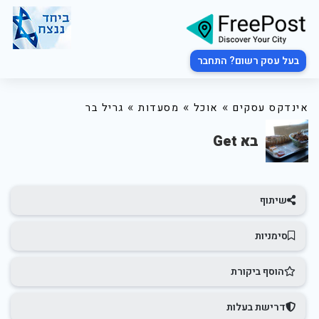
בעל עסק רשום? התחבר
»
»
»
אינדקס עסקים
אוכל
מסעדות
גריל בר
בא Get
שיתוף
סימניות
הוסף ביקורת
דרישת בעלות