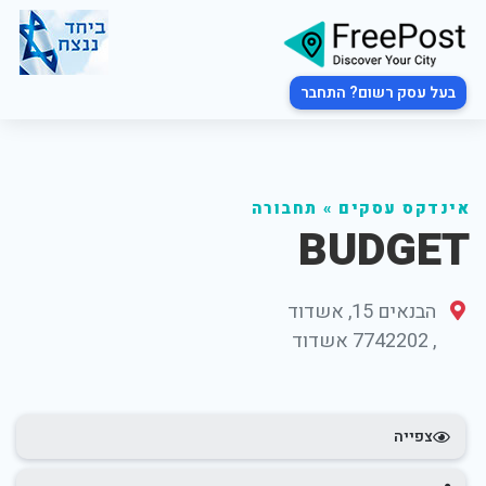
בעל עסק רשום? התחבר
אינדקס עסקים
»
תחבורה
BUDGET
הבנאים 15, אשדוד
,
7742202
אשדוד
צפייה