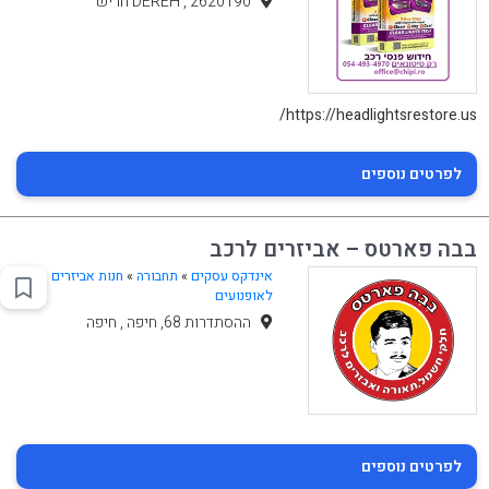
DEREH , 2620190 חריש
https://headlightsrestore.us/
לפרטים נוספים
בבה פארטס – אביזרים לרכב
אינדקס עסקים
»
תחבורה
»
חנות אביזרים
לאופנועים
ההסתדרות 68, חיפה , חיפה
לפרטים נוספים