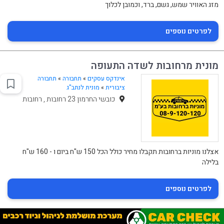
מזג האוויר שמש, גשם, ברד, וכמובן לכלוך
לפרטים נוספים
מונית מרחובות לשדה התעופה
אינדקס עסקים
»
תחבורה
»
תחבורה
ציבורית
»
מונית לנתב"ג
כובשי החרמון 23 רחובות , רחובות
אצלנו מוניות ברחובות תקבלו מחיר כולל הכל 150 ש"ח ביום ו - 160 ש"ח
בלילה
לפרטים נוספים