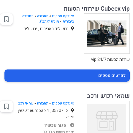
Cubeex vip שירותי הסעות
אינדקס עסקים
»
תחבורה
»
תחבורה
ציבורית
»
מונית לנתב"ג
ירושלים האביבית , ירושלים
שירות הסעות vip 24/7
לפרטים נוספים
שמאי רכוש ורכב
אינדקס עסקים
»
תחבורה
»
שמאי רכב
yeziat europa 24 , 3570712
חיפה
סגור עכשיו
יפתח ראשון ב-09:00