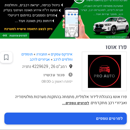
פרו אוטו
אינדקס עסקים
»
תחבורה
»
תוספים
וחלפים לרכב
»
אביזרים לרכב
רמב"ם 26 , 4229629 נתניה
סגור עכשיו
יפתח ראשון ב-08:00
פרו אוטו בהנהלת לידור אלמליח, מתמחה בהתקנת מערכות מולטימדיה
ואביזרי רכב מתקדמים.
לפרטים נוספים...
לפרטים נוספים