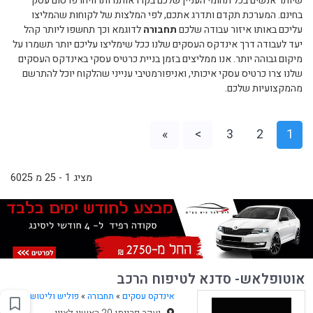
שיותר אנשים בכל תחומי העניין שלכם בקרו אותנו ותרוויחו פרסום עסק
בחינם. המערכת תקדם ותדרג אתכם, לפי המלצות של לקוחות שהמליצו
עליכם באותו איזור עבודה שלכם
תחבורה
לדוגמא וכך תחשפו ליותר קהל
יעד לעבודה דרך אינדקס העסקים שלנו ככל שימליצו עליכם יותר תשמרו על
מיקום גבוהה יותר. אנו ממליצים בזמן בניית כרטיס עסקי באינדקס העסקים
שלנו צרו כרטיס עסקי איכותי, ואניפורמטיבי ענייני שהלקוח יוכל להתרשם
מהמקצועיות שלכם.
»
>
3
2
1
מציג 1 - 25 מ 6025
אוטופלאש- סדנא לטיפוח הרכב
אינדקס עסקים
»
תחבורה
»
פוליש וליטוש