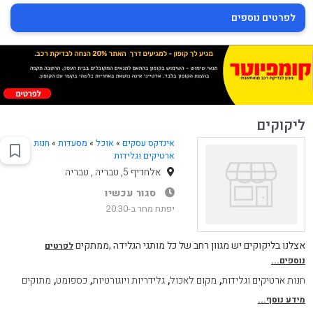
לפרטים נוספים
ליקוקים
אינדקס עסקים
»
אוכל
»
מסעדות
»
חנות
ארטיקים וגלידות
אלחדיף 5, טבריה , טבריה
סגור עכשיו
יפתח מחר ב-20:30
אצלנו בליקוקים יש מגוון רחב של כל מותגי הגלידה ,ממתקים
לפרטים
נוספים...
,
,
,
,
חנות ארטיקים וגלידות
מקום לאכול
גלידריות ויוגורטיות
כספומט
מתוקים
מידע נוסף...