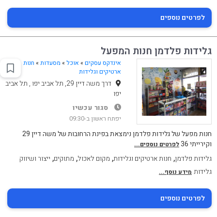
לפרטים נוספים
גלידות פלדמן חנות המפעל
אינדקס עסקים
»
אוכל
»
מסעדות
»
חנות
ארטיקים וגלידות
דרך משה דיין 29, תל אביב יפו , תל אביב
יפו
סגור עכשיו
יפתח ראשון ב-09:30
חנות מפעל של גלידות פלדמן נימצאת בפינת הרחובות של משה דיין 29
וקירייתי 36
לפרטים נוספים...
,
,
,
,
גלידות פלדמן
חנות ארטיקים וגלידות
מקום לאכול
מתוקים
ייצור ושיווק
גלידות
מידע נוסף...
לפרטים נוספים