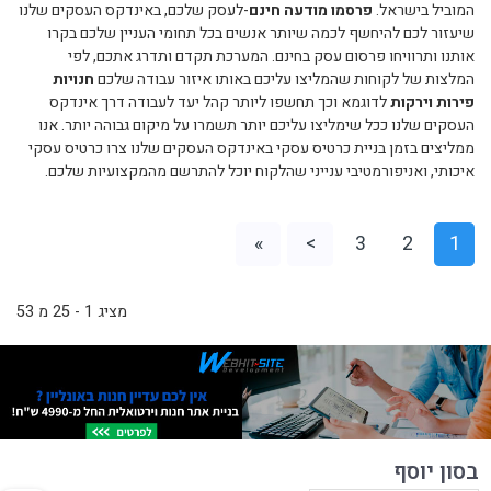
המוביל בישראל.
פרסמו מודעה חינם
-לעסק שלכם, באינדקס העסקים שלנו
שיעזור לכם להיחשף לכמה שיותר אנשים בכל תחומי העניין שלכם בקרו
אותנו ותרוויחו פרסום עסק בחינם. המערכת תקדם ותדרג אתכם, לפי
המלצות של לקוחות שהמליצו עליכם באותו איזור עבודה שלכם
חנויות
פירות וירקות
לדוגמא וכך תחשפו ליותר קהל יעד לעבודה דרך אינדקס
העסקים שלנו ככל שימליצו עליכם יותר תשמרו על מיקום גבוהה יותר. אנו
ממליצים בזמן בניית כרטיס עסקי באינדקס העסקים שלנו צרו כרטיס עסקי
איכותי, ואניפורמטיבי ענייני שהלקוח יוכל להתרשם מהמקצועיות שלכם.
»
>
3
2
1
מציג 1 - 25 מ 53
בסון יוסף