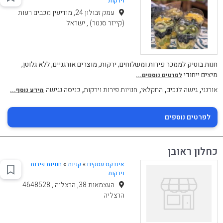
וירקות
עמק זבולון 24, מודיעין מכבים רעות
(קייזר סנטר) , ישראל
חנות בוטיק לממכר פירות ומשלוחים, ירקות, מוצרים אורגניים, ללא גלוטן,
מיצים ייחודי
לפרטים נוספים...
,
,
,
,
אורגני
גישה לנכים
החקלאי
חנויות פירות וירקות
כניסה נגישה
מידע נוסף...
לפרטים נוספים
כחלון ראובן
אינדקס עסקים
»
קניות
»
חנויות פירות
וירקות
העצמאות 38, הרצליה , 4648528
הרצליה