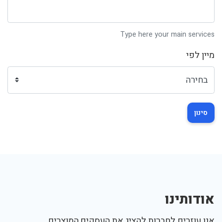
Type here your main services
מיין לפי
סינון
אודותינו
אנו עוזרים לחברות להציג את העסקים,המוצרים,