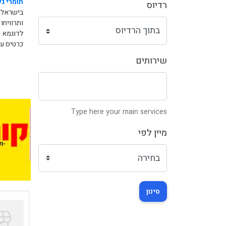
חומרי גל
רדיוס
בישראל.
ותרוויחו
לדוגמא ו
כרטיס עס
שירותים
Type here your main services
מיין לפי
סינון