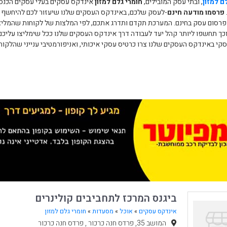
ם למזון
, ובתי עסק המובילים,
חומרי גלם למזון
אינדקס עסקים בעלי עסקים הכנסו
פרסמו מודעה חינם
-לעסק שלכם, באינדקס העסקים שלנו שיעזור לכם להיחשף לכ
 פרסום עסק בחינם. המערכת תקדם ותדרג אתכם, לפי המלצות של לקוחות שהמליצ
כך תחשפו ליותר קהל יעד לעבודה דרך אינדקס העסקים שלנו ככל שימליצו עליכם י
קי באינדקס העסקים שלנו צרו כרטיס עסקי איכותי, ואניפורמטיבי ענייני שהלקו
ביגנס המרכז לתחביבים קולינרים
אינדקס עסקים
»
אוכל
»
מסעדות
»
חומרי גלם למזון
המושב 35, פרדס חנה כרכור , פרדס חנה כרכור