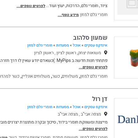
ציוד, חומרי גלם, הדרכות, יעוץ ועוד...
לפרטים נוספים...
חומרי גלם למזון
מידע נוסף...
שמעון סלהוב
אינדקס עסקים
»
אוכל
»
מסעדות
»
חומרי גלם למזון
משואות יצחק, ראשון לציון , ראשון לציון
פתחתי חנות חדשה ב MyPips :)כשאדם יודע שאין לו דרך חזרה, הוא משקיע יותר בדרך קדימ
לפרטים נוספים...
,
,
,
,
חומרי גלם למזון
משלוחים
כשר
משלוחים אונליין
כשר למהדרי
דן רול
אינדקס עסקים
»
אוכל
»
מסעדות
»
חומרי גלם למזון
מצפה אבי"ב , מצפה אבי"ב
מייצגת ומשווקת חומרי בידוד, סיכוך ובקרה מתוצרת יצרנים מוב
לפרטים נוספים...
,
,
,
חומרי גלם למזון
תעשיות מתכת
חומרי איטום ובידוד
כשר
מידע 