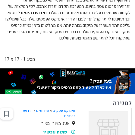
להיחשף לכמה שיותר אנשים בכל תחומי העניין שלכם בקרו אותנו
ותרוויחו פרסום עסק בחינם. המערכת תקדם ותדרג אתכם, לפי המלצות של
לקוחות שהמליצו עליכם באותו איזור עבודה שלכם
חידוש רהיטים
לדוגמא
וכך תחשפו ליותר קהל יעד לעבודה דרך אינדקס העסקים שלנו ככל שימליצו
עליכם יותר תשמרו על מיקום גבוהה יותר. אנו ממליצים בזמן בניית כרטיס
עסקי באינדקס העסקים שלנו צרו כרטיס עסקי איכותי, ואניפורמטיבי ענייני
שהלקוח יוכל להתרשם מהמקצועיות שלכם.
מציג 1 - 17 מ 17
למגירה
אינדקס עסקים
»
שירותים
»
חידוש
רהיטים
אגוז, מאור , מאור
פתוח עכשיו