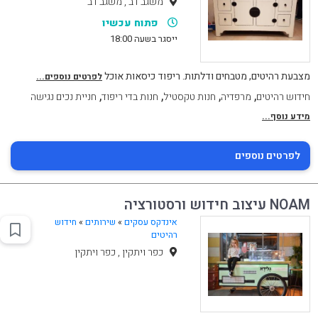
משגב דב , משגב דב
פתוח עכשיו
ייסגר בשעה 18:00
מצבעת רהיטים, מטבחים ודלתות. ריפוד כיסאות אוכל
לפרטים נוספים...
,
,
,
,
חידוש רהיטים
מרפדיה
חנות טקסטיל
חנות בדי ריפוד
חניית נכים נגישה
מידע נוסף...
לפרטים נוספים
NOAM עיצוב חידוש ורסטורציה
אינדקס עסקים
»
שירותים
»
חידוש
רהיטים
כפר ויתקין , כפר ויתקין