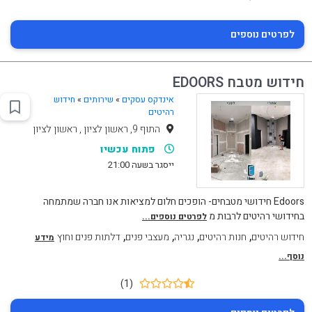
לפרטים נוספים
חידוש מטבח EDOORS
אינדקס עסקים
»
שירותים
»
חידוש
רהיטים
התוף 9, ראשון לציון , ראשון לציון
פתוח עכשיו
ייסגר בשעה 21:00
Edoors חידושי מטבחים- הופכים חלום למציאות אנו חברה שמתמחה
בחידושי רהיטים לרבות מ
לפרטים נוספים...
,
,
,
,
חידוש רהיטים
חנות רהיטים
נגריה
מעצבי פנים
דלתות פנים וחוץ
מידע
נוסף...
(1)