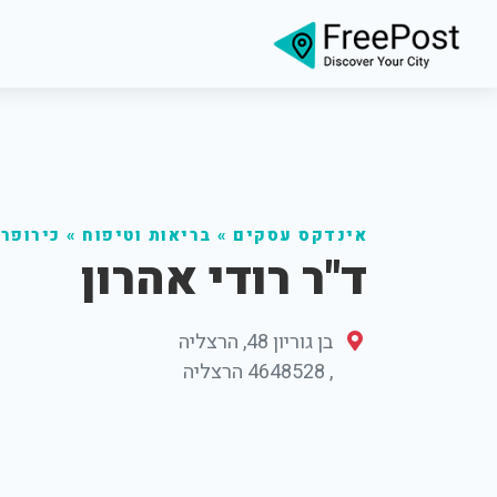
אינדקס עסקים
»
בריאות וטיפוח
»
כירופר
ד"ר רודי אהרון
בן גוריון 48, הרצליה
,
4648528
הרצליה