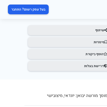
בעל עסק רשום? התחבר
שיתוף
סימניות
הוסף ביקורת
דרישת בעלות
וסך מורשה יבואן: יונדאי, מיצובישי