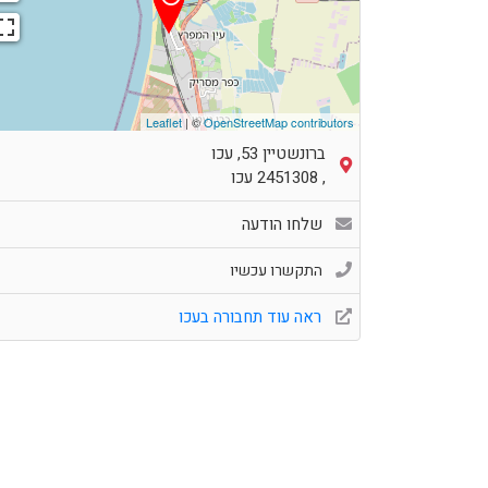
Leaflet
| ©
OpenStreetMap contributors
ברונשטיין 53, עכו
,
2451308
עכו
שלחו הודעה
התקשרו עכשיו
ראה עוד תחבורה בעכו