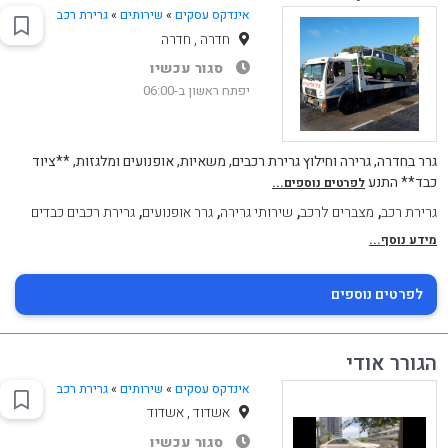
אינדקס עסקים
»
שירותים
»
גרירת רכב
חדרה , חדרה
סגור עכשיו
יפתח ראשון ב-06:00
גרר בחדרה, גרירה וחילוץ גרירת רכבים, משאיות, אופנועים ומלגזות, **ציוד
כבד** התנע
לפרטים נוספים...
,
,
,
,
גרירת רכב
מצברים לרכב
שירותי גרירה
גרר אופנועים
גרירת רכבים כבדים
מידע נוסף...
לפרטים נוספים
הגורר אודי
אינדקס עסקים
»
שירותים
»
גרירת רכב
אשדוד , אשדוד
סגור עכשיו