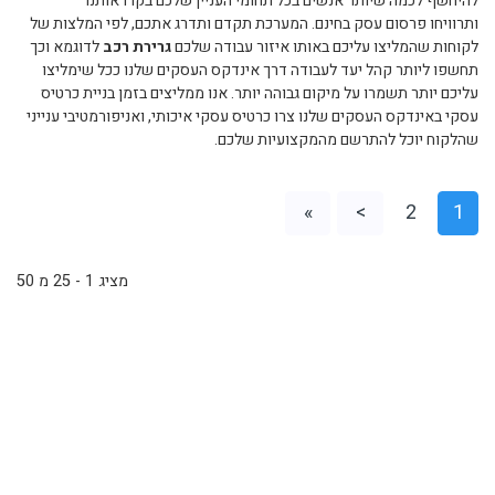
להיחשף לכמה שיותר אנשים בכל תחומי העניין שלכם בקרו אותנו
ותרוויחו פרסום עסק בחינם. המערכת תקדם ותדרג אתכם, לפי המלצות של
לקוחות שהמליצו עליכם באותו איזור עבודה שלכם
גרירת רכב
לדוגמא וכך
תחשפו ליותר קהל יעד לעבודה דרך אינדקס העסקים שלנו ככל שימליצו
עליכם יותר תשמרו על מיקום גבוהה יותר. אנו ממליצים בזמן בניית כרטיס
עסקי באינדקס העסקים שלנו צרו כרטיס עסקי איכותי, ואניפורמטיבי ענייני
שהלקוח יוכל להתרשם מהמקצועיות שלכם.
»
>
2
1
מציג 1 - 25 מ 50