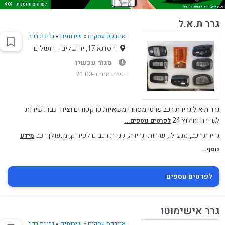
גרר ת.א.ל
אינדקס עסקים
»
שירותים
»
גרירת רכב
הסדנא 17, ירושלים , ירושלים
סגור עכשיו
יפתח מחר ב-21:00
גרר ת.א.ל גרירת רכב פרטי מסחרי משאיות טרקטורים וציוד כבד. שירות
לגרירה וחילוץ 24
לפרטים נוספים...
,
,
,
,
גרירת רכב
מנעולן
שירותי גרירה
קניית רכבים לפירוק
מנעולן רכב
מידע
נוסף...
לפרטים נוספים
גרר אישימוטו
אינדקס עסקים
»
שירותים
»
גרירת רכב