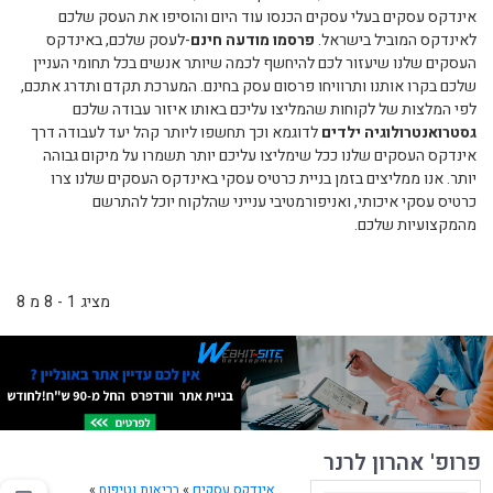
אינדקס עסקים בעלי עסקים הכנסו עוד היום והוסיפו את העסק שלכם
לאינדקס המוביל בישראל.
פרסמו מודעה חינם
-לעסק שלכם, באינדקס
העסקים שלנו שיעזור לכם להיחשף לכמה שיותר אנשים בכל תחומי העניין
שלכם בקרו אותנו ותרוויחו פרסום עסק בחינם. המערכת תקדם ותדרג אתכם,
לפי המלצות של לקוחות שהמליצו עליכם באותו איזור עבודה שלכם
גסטרואנטרולוגיה ילדים
לדוגמא וכך תחשפו ליותר קהל יעד לעבודה דרך
אינדקס העסקים שלנו ככל שימליצו עליכם יותר תשמרו על מיקום גבוהה
יותר. אנו ממליצים בזמן בניית כרטיס עסקי באינדקס העסקים שלנו צרו
כרטיס עסקי איכותי, ואניפורמטיבי ענייני שהלקוח יוכל להתרשם
מהמקצועיות שלכם.
מציג 1 - 8 מ 8
פרופ' אהרון לרנר
אינדקס עסקים
»
בריאות וטיפוח
»