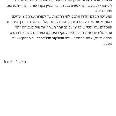
פרסום מודעה חינם
-לעסק שלכם, באינדקס העסקים שלנו יעזור לכם
להיחשף לכמה שיותר אנשים בכל תחומי העניין בקרו אותנו ותרוויחו פרסום
עסק בחינם.
המערכת תקדם ותדרג אתכם, לפי המלצות של לקוחות שהמליצו עליכם
באותו איזור עבודה שלכם וכך תחשפו ליותר קהל יעד לעבודה דרך אינדקס
העסקים שלנו ככל שימליצו עליכם יותר תשמרו על מיקום גבוהה יותר.
אנו ממליצים בזמן בניית כרטיס עסקי באינדקס העסקים שלנו צרו כרטיס
עסק איכותי, ואניפורמטיבי וענייני שהלקוח יוכל להתרשם מהמקצועיות
שלכם.
מציג 1 - 6 מ 6