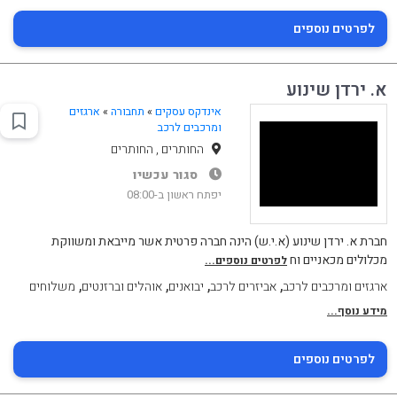
לפרטים נוספים
א. ירדן שינוע
אינדקס עסקים
»
תחבורה
»
ארגזים
ומרכבים לרכב
החותרים , החותרים
סגור עכשיו
יפתח ראשון ב-08:00
חברת א. ירדן שינוע (א.י.ש) הינה חברה פרטית אשר מייבאת ומשווקת
מכלולים מכאניים וח
לפרטים נוספים...
,
,
,
,
ארגזים ומרכבים לרכב
אביזרים לרכב
יבואנים
אוהלים וברזנטים
משלוחים
מידע נוסף...
לפרטים נוספים