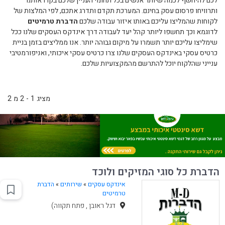
לכם להיחשף לכמה שיותר אנשים בכל תחומי העניין שלכם בקרו אותנו
ותרוויחו פרסום עסק בחינם. המערכת תקדם ותדרג אתכם, לפי המלצות של
לקוחות שהמליצו עליכם באותו איזור עבודה שלכם
הדברת טרמיטים
לדוגמא וכך תחשפו ליותר קהל יעד לעבודה דרך אינדקס העסקים שלנו ככל
שימליצו עליכם יותר תשמרו על מיקום גבוהה יותר. אנו ממליצים בזמן בניית
כרטיס עסקי באינדקס העסקים שלנו צרו כרטיס עסקי איכותי, ואניפורמטיבי
ענייני שהלקוח יוכל להתרשם מהמקצועיות שלכם.
מציג 1 - 2 מ 2
הדברת כל סוגי המזיקים ולוכד
אינדקס עסקים
»
שירותים
»
הדברת
טרמיטים
דגל ראובן , פתח תקווה)