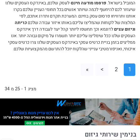
המוביל בישראל.
פרסמו מודעה חינם
-לעסק שלכם, באינדקס העסקים שלנו
שיעזור לכם להיחשף לכמה שיותר אנשים בכל תחומי העניין שלכם בקרו
אותנו ותרוויחו פרסום עסק בחינם. המערכת תקדם ותדרג אתכם, לפי
המלצות של לקוחות שהמליצו עליכם באותו איזור עבודה שלכם
כריתה
וגיזום עצים
לדוגמא וכך תחשפו ליותר קהל יעד לעבודה דרך אינדקס
העסקים שלנו ככל שימליצו עליכם יותר תשמרו על מיקום גבוהה יותר. אנו
ממליצים בזמן בניית כרטיס עסקי באינדקס העסקים שלנו צרו כרטיס עסקי
איכותי, ואניפורמטיבי ענייני שהלקוח יוכל להתרשם מהמקצועיות שלכם.
»
>
2
1
מציג 1 - 25 מ 34
בנימין שירותי גיזום