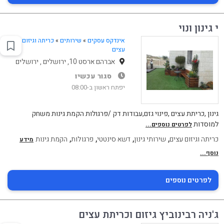
י גינון ונוי
אינדקס עסקים
»
שירותים
»
כריתה וגיזום
עצים
אברהם ארסט 10, ירושלים , ירושלים
סגור עכשיו
יפתח ראשון ב-08:00
גינון ,כריתת עצים ,פינוי גזם,עבודות דק /פרגולות הקמת גינות משחק
למוסדות
לפרטים נוספים...
,
,
,
,
כריתה וגיזום עצים
שירותי גינון
דשא סינטטי
פרגולות
הקמת גינות
מידע
נוסף...
לפרטים נוספים
ג'ניה רבינוביץ גיזום וכריתת עצים